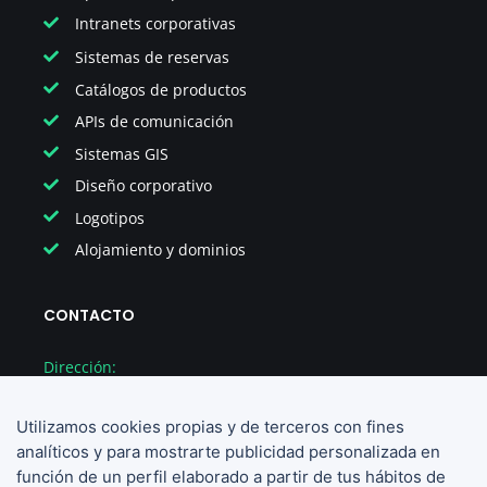
Intranets corporativas
Sistemas de reservas
Catálogos de productos
APIs de comunicación
Sistemas GIS
Diseño corporativo
Logotipos
Alojamiento y dominios
CONTACTO
Dirección:
Provença 238 ent. 2a, Barcelona
Utilizamos cookies propias y de terceros con fines
Teléfono:
analíticos y para mostrarte publicidad personalizada en
(+34) 936 673 126
función de un perfil elaborado a partir de tus hábitos de