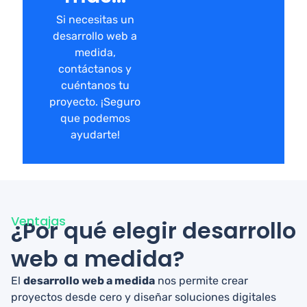
Si necesitas un
desarrollo web a
medida,
contáctanos y
cuéntanos tu
proyecto. ¡Seguro
que podemos
ayudarte!
Ventajas
¿Por qué elegir desarrollo
web a medida?
El
desarrollo web a medida
nos permite crear
proyectos desde cero y diseñar soluciones digitales