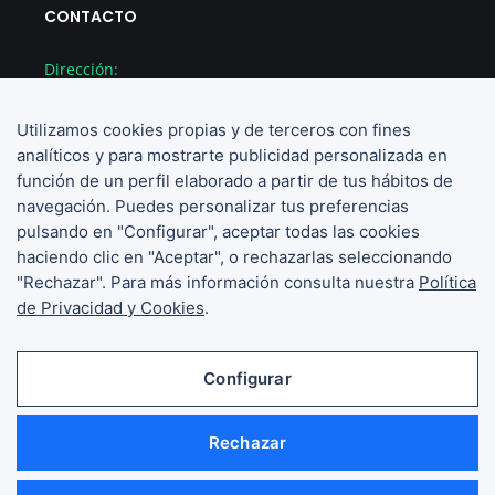
CONTACTO
Dirección:
Provença 238 ent. 2a, Barcelona
Utilizamos cookies propias y de terceros con fines
Teléfono:
analíticos y para mostrarte publicidad personalizada en
(+34) 936 673 126
función de un perfil elaborado a partir de tus hábitos de
navegación. Puedes personalizar tus preferencias
pulsando en "Configurar", aceptar todas las cookies
Email:
haciendo clic en "Aceptar", o rechazarlas seleccionando
hola@develona.com
"Rechazar". Para más información consulta nuestra
Política
de Privacidad y Cookies
.
Configurar
Aviso Legal
Rechazar
¿Qué idea
Política de Privacidad y Cookies
tienes?